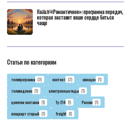
Канал «Романтичное»: программа передач,
15-01-2026
которая заставит ваше сердце биться
чаще
Статьи по категориям
телепрограмма
(3)
контент
(2)
авиация
(1)
телевидение
(1)
электронные гиды
(1)
цепочки поставок
(1)
Ту-214
(1)
Россия
(1)
плацкарт старый
(1)
freight
(1)