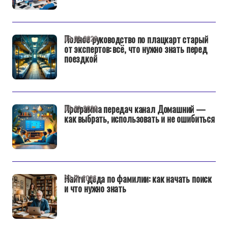
Полное руководство по плацкарт старый
09-02-2026
от экспертов: всё, что нужно знать перед
поездкой
Программа передач канал Домашний —
06-02-2026
как выбрать, использовать и не ошибиться
Найти деда по фамилии: как начать поиск
22-01-2026
и что нужно знать